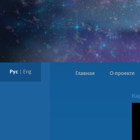
Рус
|
Eng
Главная
О проекте
Ка