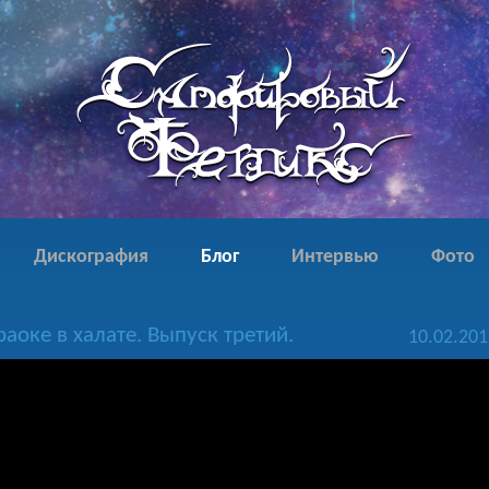
Дискография
Блог
Интервью
Фото
раоке в халате. Выпуск третий.
10.02.201